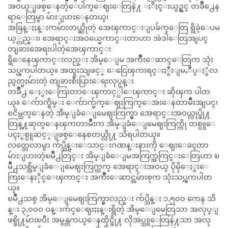
အ၀ယ္ျဖစ္ေနတဲ့ေပါက္ေဈးေတြနဲ႔ ႏိႈင္းယွဥ္ရင္ တခ်ဳိ႕ေန
ရာေတြမွာ မ်ားျပားေနတယ္၊
အခြန္ႏႈန္းကမ်ားတယ္ဆိုတဲ့ အေၾကာင္းျပခ်က္ေတြ ရွိခဲ့ေပမ
ယ့္လည္း၊ အေရာင္းအ၀ယ္မေကာင္းတာဟာ အဲဒါေတြအျပင္
တျခားအေရးပါတဲ့အေၾကာင္း
ရွိေနေၾကာင္းလည္း အိမ္ေျမ အက်ဳိးေဆာင္ေတြက သုံး
သပ္ၾကပါတယ္။ အထူးသျဖင့္ ေငြေၾကးရင္းႏွီးျမႇဳပ္ႏွံလ
ည္ပတ္မႈမ်ားတဲ့ တျခားစီးပြားေရးလုပ္ငန္း
တခ်ဳိ႕ ေႏွးေကြးတာေၾကာင့္ပါေၾကာင္း ဆိုၾက ပါတ
ယ္။ ေက်ာက္စိမ္း ေက်ာက္မ်က္ေဈးကြက္ေအးေနတာမ်ဳိးအျပင္၊
ၿငိမ္သက္ေနတဲ့ အိမ္ျခံေျမေဈးကြက္မွာ အေရာင္းအ၀ယ္လုပ္ဖို႔
တြန္႔ဆုတ္ေနၾကတာမ်ဳိးက အိမ္ျခံေျမေဈးကြက္ကို တစ္ပူေ
ပၚႏွစ္ပူဆင့္ျဖစ္ေနေစတယ္လို႔ သိရပါတယ္။
လတ္တေလာမွာ က်ပ္သိန္းေသာင္းဂဏန္းနားကို ေဈးေခၚတာ
မ်ားျပားတဲ့ၿမိဳ႕တြင္း အိမ္ျခံေျမအကြက္အကြင္းေတြဟာ ၿ
မိဳ႕သစ္အိမ္ျခံေျမေဈးကြက္ထက္ အေရာင္းအ၀ယ္ ပိုမိုေႏွးေ
ကြးေနႏိုင္ေၾကာင္း အက်ဳိးေဆာင္အမ်ားစုက သုံးသပ္ၾကပါတ
ယ္။
ၿမိဳ႕သစ္ အိမ္ေျမေဈးကြက္မွာလည္း က်ပ္သိန္း ၁,၅၀၀ ကေန သိ
န္း ၃,၀၀၀ ၀န္းက်င္ေဈးႏႈန္းရွိတဲ့ အိမ္ေျမေတြသာ အလုပ္ျ
ဖစ္ဖို႔မ်ားၿပီး အမွန္တကယ္ေနထိုင္ဖို႔ လိုအပ္သူေတြနဲ႔သာ အလု