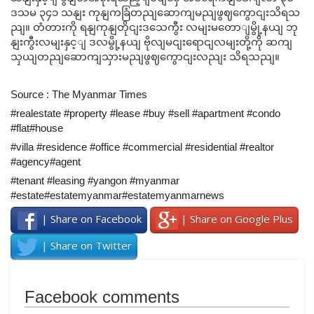
ဒသမ ၃၄၁ သနျး ကုနျကခြံတညျဆောကျမညျဖွဈကွောငျးသိရသ
ညျ။ တံတားကို ရနျကုနျတိုငျးဒသေကွီး လမျးမတောျမွို့နယျ ဘု
နျးကွီးလမျးနှင့ျ ဒလမွို့နယျ ဗိုလျမငျးရောငျလမျးတို့ကို ဆကျ
သှယျတညျဆောကျသှားမညျဖွဈကွောငျးလညျး သိရသညျ။
Source : The Myanmar Times
#realestate #property #lease #buy #sell #apartment #condo
#flat#house
#villa #residence #office #commercial #residential #realtor
#agency#agent
#tenant #leasing #yangon #myanmar
#estate#estatemyanmar#estatemyanmarnews
| Share on Facebook
| Share on Google Plus
| Share on Twitter
Facebook comments