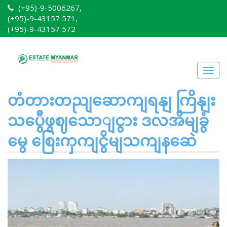
(+95)-9-5006267,
(+95)-9-43157 571,
(+95)-9-43157 572
Togg
navig
တံတားတညျဆောကျရနျ ကြိနျး
သပွေီဖွဈသောျငွား ဒလအိမျခွံ
မွေ စြေးကှကျငွိမျသကျနဆေဲ