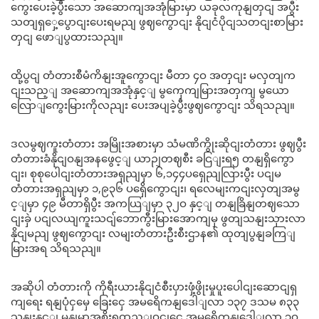
ကွေးပေးခဲ့ပွီးသော အဆောကျအအုံမြားမှာ ယခုလကုနျတှငျ အပွီး
သတျရှှေ့ပွောငျးပေးရမညျ ဖွဈကွောငျး နိုငျငံပိုငျသတငျးစာမြား
တှငျ ဖောျပွထားသညျ။
ထို့ပွငျ တံတားစီမံကိနျးအူကွောငျး မီတာ ၄ဝ အတှငျး မလှတျက
ငျးသည့ျ အဆောကျအအုံနှင့ျ မွကှေကျမြားအတှကျ မွယော
လြောျကွေးမြားကိုလညျး ပေးအပျခဲ့ပွီးဖွဈကွောငျး သိရသညျ။
ဒလမွဈကူးတံတား အမြိုးအစားမှာ သံမဏိကွိုးဆိုငျးတံတား ဖွဈပွီး
တံတားခံနိုငျဝနျအနဖွေင့ျ ယာဉျတဈစီး ခငြျးရ၅ တနျရှိကွော
ငျး၊ စုစုပေါငျးတံတားအရှညျမှာ ၆,၁၄၄ပရှေညျလြားပွီး ပငျမ
တံတားအရှညျမှာ ၁,၉၃၆ ပရှေိကွောငျး၊ ရလေမျးကငျးလှတျအမွ
င့ျမှာ ၄၉ မီတာရှိပွီး အကယြျမှာ ၃၂ဝ နှင့ျ တနျခြိနျတဈသော
ငျးခှဲ ပငျလယျကူးသငျ်ဘောကွီးမြားအောကျမှ ဖွတျသနျးသှားလာ
နိုငျမညျ ဖွဈကွောငျး လမျးတံတားဦးစီးဌာန၏ ထုတျပွနျခကြျ
မြားအရ သိရသညျ။
အဆိုပါ တံတားကို ကိုရီးယားနိုငျငံစီးပှားဖှံ့ဖွိုးမှုပူးပေါငျးဆောငျရှ
ကျရေး ရနျပုံငှမှေ ခြေးငှေ အမရေိကနျဒေါျလာ ၁၃၇ ဒသမ ၈၃၃
သနျးနှင့ျ မွနျမာအစိုးရထည့ျဝငျငှေ အမရေိကနျဒေါျလာ ၃ဝ