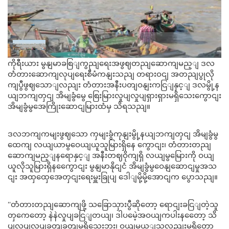
ကိုရီးယား မွနျမာခစြျကွညျရေးအဖွဈတညျဆောကျမည့ျ ဒလ
တံတားဆောကျလုပျရေးစီမံကနျးသညျ တရားဝငျ အတညျပွုလို
ကျပွီဖွဈသောျလညျး တံတားအနီးပတျဝနျးကငြျနှင့ျ ဒလမွို့န
ယျဘကျတှငျ အိမျခွံမွေ စြေးမြားလှုပျလှုပျရှားရှားမရှိသေးကွောငျး
အိမျခွံမွအေကြိုးဆောငျမြားထံမှ သိရသညျ။
ဒလဘကျကမျးဖွဈသော ကှမျးခွံကုနျးမွို့နယျဘကျတှငျ အိမျခွံမွ
ထေကျ လယျယာမွဝေယျယူသူမြားရှိနေ ကွောငျး၊ တံတားတညျ
ဆောကျမည့ျနရောနှင့ျ အနီးတဈဝိုကျရှိ လယျမွမြေားကို ဝယျ
ယူလိုသူမြားရှိနကွေောငျး မွနျမာနိုငျငံ အိမျခွံမွဝေနျဆောငျမှုအသ
ငျး အထှထှေအေတှငျးရေးမှူးခြုပျ ဒေါျမို့မို့အောငျက ပွောသညျ။
''တံတားတညျဆောကျဖို့ သခြောသှားပွီဆိုတော့ ရောငျးခငြျတဲ့သူ
တှကေတော့ နဲနဲလှုပျခငြျတယျ၊ ဒါပမေဲ့အဝယျကပါးနတေော့ သိ
ပျလှုပျလှုပျခတျခတျမရှိသေးဘူး၊ ဝယျမယ့ျသူလညျးမရှိတော့