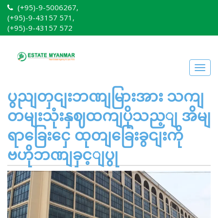
(+95)-9-5006267,
(+95)-9-43157 571,
(+95)-9-43157 572
Togg
navig
ပွညျတှငျးဘဏျမြားအား သကျ
တမျးသုံးနှဈထကျပိုသည့ျ အိမျ
ရာခြေးငှေ ထုတျခြေးခွငျးကို
ဗဟိုဘဏျခှင့ျပွု