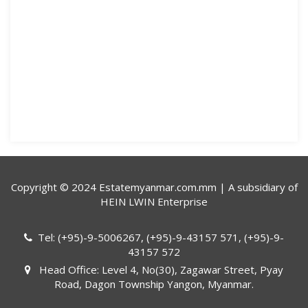
Copyright © 2024 Estatemyanmar.com.mm | A subsidiary of
HEIN LWIN Enterprise
Tel: (+95)-9-5006267, (+95)-9-43157 571, (+95)-9-
43157 572
Head Office: Level 4, No(30), Zagawar Street, Pyay
Road, Dagon Township Yangon, Myanmar.