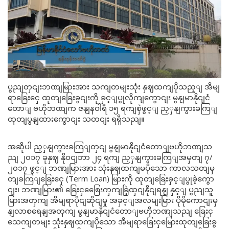
ပွညျတှငျးဘဏျမြားအား သကျတမျးသုံး နှဈထကျပိုသည့ျ အိမျ
ရာခြေးငှေ ထုတျခြေးခွငျးကို ခှင့ျပွုလိုကျကွောငျး မွနျမာနိုငျငံ
တောျ ဗဟိုဘဏျက ဇနျနဝါရီ ၁၅ ရကျစှဲဖွင့ျ ညှှနျကွားခကြျ
ထုတျပွနျထားကွောငျး သတငျး ရရှိသညျ။
အဆိုပါ ညှှနျကွားခကြျတှငျ မွနျမာနိုငျငံတောျဗဟိုဘဏျသ
ညျ ၂၀၁၇ ခုနှဈ နိုဝငျဘာ ၂၄ ရကျ ညှှနျကွားခကြျအမှတျ ၇/
၂၀၁၇ ဖွင့ျ ဘဏျမြားအား သုံးနှဈထကျမပိုသော ကာလသတျမှ
တျခကြျခြေးငှေ (Term Loan) မြားကို ထုတျခြေးခှင့ျပွုခဲ့ကွော
ငျး၊ ဘဏျမြား၏ ခြေးငှစြေေးကှကျခြဲ့ထှငျနိုငျရနျ နှင့ျ ပွညျသူ
မြားအတှကျ အိမျရာပိုငျဆိုငျမှု အခှင့ျအလမျးမြား ပိုမိုကောငျးမှ
နျလာစရေနျအတှကျ မွနျမာနိုငျငံတောျဗဟိုဘဏျသညျ ခြေးငှ
သေကျတမျး သုံးနှဈထကျပိုသော အိမျရာခြေးငှမြေားထုတျခြေးခွ