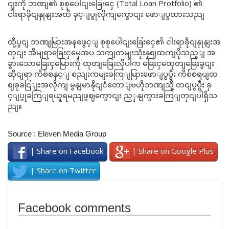
ငျးကို ဘဏျ၏ စုစုပေါငျးခြေးငှေ (Total Loan Protfolio) ၏
ငါးရာခိုငျနှုနျးအထိ ခှင့ျပွုလိုကျကွောငျး ဖောျပွထားသညျ
ထို့ပွငျ ဘဏျမြားအနဖွေင့ျ စုစုပေါငျးခြေးငှေ၏ ငါးရာခိုငျနှုနျးအ
တှငျး အိမျရာခြေးငှမှေအပ သကျတမျးသုံးနှဈထကျပိုသည့ျ အ
ခွားသောခြေးငှမြေားကို ထုတျခြေးလိုပါက ခြေးငှထေုတျခြေးခွငျး
ဆိုငျရာ ကိစ်စနှင့ျ စညျးကမျးခကြျမြားဖောျပွပွီး ကိစ်စရပျတ
ဈခုခငြျးအလိုကျ မွနျမာနိုငျငံတောျဗဟိုဘဏျသို့ တငျပွပွီး ခှ
င့ျပွုခကြျရယူရမညျဖွဈကွောငျး ညှှနျကွားခကြျတှငျပါရှိသ
ညျ။
Source : Eleven Media Group
| Share on Facebook
| Share on Google Plus
| Share on Twitter
Facebook comments