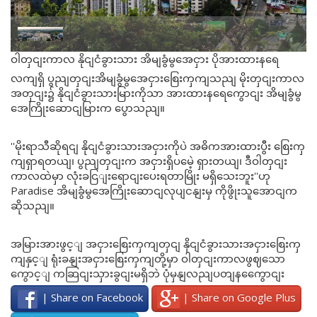
ဝါတှငျးကာလ နိုငျငံခွားသား အိမျခွံမွအေငှား ပိုအားထားနရေ
လကျရှိ ပွညျတှငျးအိမျခွံမွအေငှားစြေးကှကျသညျ မိုးတှငျးကာလ
အတှငျး၌ နိုငျငံခွားသားမြားကိုသာ အားထားနရေကွောငျး အိမျခွံမွ
အေကြိုးဆောငျမြားက ပွောသညျ။
''မိုးရာသီဆိုရငျ နိုငျငံခွားသားအငှားကိုပဲ အဓိကအားထားပွီး စြေးကှ
ကျရှာရတယျ၊ ပွညျတှငျးက အငှားရှိပမေဲ့ ရှားတယျ၊ ဒီဝါတှငျး
ကာလထဲမှာ လုံးခငြျးရောငျးပေးရတာမြိုး မရှိသေးဘူး''ဟု
Paradise အိမျခွံမွအေကြိုးဆောငျလုပျငနျးမှ ကိုဖွိုးသူအောငျက
ဆိုသညျ။
အမြားအားဖွင့ျ အငှားစြေးကှကျတှငျ နိုငျငံခွားသားအငှားစြေးကှ
ကျနှင့ျ ရုံးခနျးအငှားစြေးကှကျတို့မှာ ဝါတှငျးကာလဖွဈသော
ကွောင့ျ ကဆြငျးသှားခွငျးမရှိဘဲ ပုံမှနျလညျပတျနကွေောငျး
| Share on Facebook
| Share on Google Plus