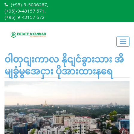
(+95)-9-5006267,
(+95)-9-43157 571,
(+95)-9-43157 572
Togg
navig
ဝါတှငျးကာလ နိုငျငံခွားသား အိ
မျခွံမွအေငှား ပိုအားထားနရေ