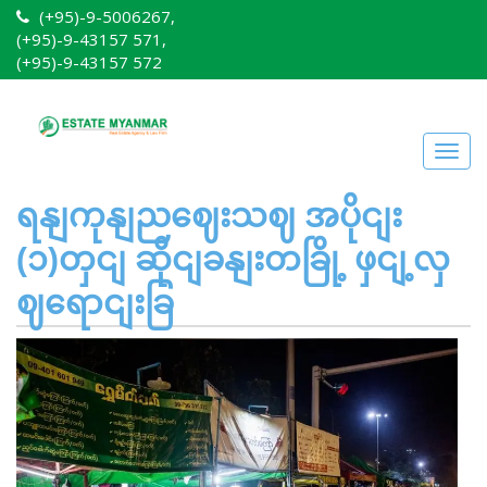
(+95)-9-5006267,
(+95)-9-43157 571,
(+95)-9-43157 572
Togg
navig
ရနျကုနျညဈေးသဈ အပိုငျး
(၁)တှငျ ဆိုငျခနျးတခြို့ ဖှငျ့လှ
ဈရောငျးခြ