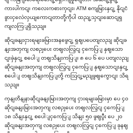
ကားပါကငျ၊ ကလေးကစားကှငျး၊ ATM စကျမြားနှငျ့ နိုငျငံ
ခွားငှလေဲလှယျကောငျတာတို့ကိုပါ ထညျ့သှငျးဆောငျရှ
ကျလကြျရှိသညျ။
ဆိုငျခနျးငှားရမျးခမြားအနဖွေငျ့ ရှဈပပေတျလညျ ဆိုငျခ
နျးအတှကျ လစဉျပေး တဈလလြှငျ ငှကေပြျ နှဈသော
ငျးခှဲနှငျ့ စပေါျ တဈသိနျးကပြျ၊ ၈ ပေ ၆ ပေ ပတျလညျ
ဆိုငျခနျးအတှကျ တဈလလြှငျ ငှကေပြျ နှဈသောငျးနှငျ့
စပေါျ တဈသိနျးကပြျတို့ ကသြငျ့မညျဖွဈကွောငျး သိရ
သညျ။
ကှနျတိနျနာဆိုငျခနျးမြားအတှကျ ငှားရမျးခမြားမှာ ပေ ၄၀
ဆိုငျခနျးမြားအတှကျ လစဉျပေး တဈလလြှငျ ငှကေပြျ
၁၈ သိနျးနှငျ့ စပေါျငှကေပြျ သိနျး ၅၀ ဖွဈပွီး ပေ ၂၀
ဆိုငျခနျးအတှကျ လစဉျပေး တဈလလြှငျ ငှကေပြျ ခုနဈ