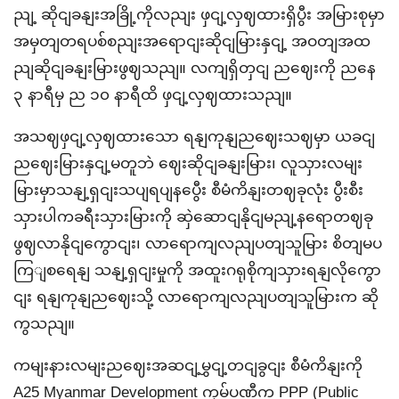
ညျ့ ဆိုငျခနျးအခြို့ကိုလညျး ဖှငျ့လှဈထားရှိပွီး အမြားစုမှာ
အမှတျတရပစ်စညျးအရောငျးဆိုငျမြားနှငျ့ အဝတျအထ
ညျဆိုငျခနျးမြားဖွဈသညျ။ လကျရှိတှငျ ညဈေးကို ညနေ
၃ နာရီမှ ည ၁၀ နာရီထိ ဖှငျ့လှဈထားသညျ။
အသဈဖှငျ့လှဈထားသော ရနျကုနျညဈေးသဈမှာ ယခငျ
ညဈေးမြားနှငျ့မတူဘဲ ဈေးဆိုငျခနျးမြား၊ လူသှားလမျး
မြားမှာသနျ့ရှငျးသပျရပျနပွေီး စီမံကိနျးတဈခုလုံး ပွီးစီး
သှားပါကခရီးသှားမြားကို ဆှဲဆောငျနိုငျမညျ့နရောတဈခု
ဖွဈလာနိုငျကွောငျး၊ လာရောကျလညျပတျသူမြား စိတျမပ
ကြျစရေနျ သနျ့ရှငျးမှုကို အထူးဂရုစိုကျသှားရနျလိုကွော
ငျး ရနျကုနျညဈေးသို့ လာရောကျလညျပတျသူမြားက ဆို
ကွသညျ။
ကမျးနားလမျးညဈေးအဆငျ့မွှငျ့တငျခွငျး စီမံကိနျးကို
A25 Myanmar Development ကုမ်ပဏီက PPP (Public