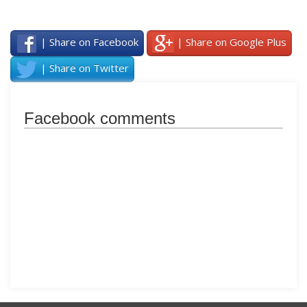
| Share on Facebook
| Share on Google Plus
| Share on Twitter
Facebook comments